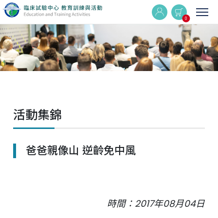
0
實體與線上同步課程
線上課程
活動集錦
最新消息
活動集錦
爸爸親像山 逆齡免中風
Q&A
時間：2017年08月04日
相關連結