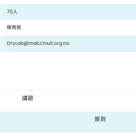
70人
楊育慈
DryLab@mail.cmuh.org.tw
講題
簽到