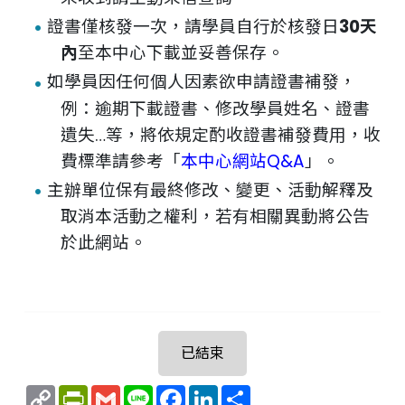
證書僅核發一次，請學員自行於核發日
30天
內
至本中心下載並妥善保存。
如學員因任何個人因素欲申請證書補發，
例：逾期下載證書、修改學員姓名、證書
遺失…等，將依規定酌收證書補發費用，收
費標準請參考「
本中心網站Q&A
」。
主辦單位保有最終修改、變更、活動解釋及
取消本活動之權利，若有相關異動將公告
於此網站。
已結束
Copy
PrintFriendly
Gmail
Line
Facebook
LinkedIn
Share