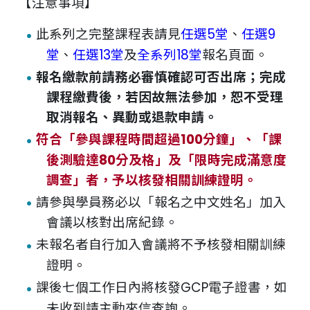
【注意事項】
此系列之完整課程表請見
任選5堂
、
任選9
堂
、
任選13堂
及
全系列18堂
報名頁面。
報名繳款前請務必審慎確認可否出席；完成
課程繳費後，若因故無法參加，恕不受理
取消報名、異動或退款申請。
符合「參與課程時間超過100分鐘」、「課
後測驗達80分及格」及「限時完成滿意度
調查」者，予以核發相關訓練證明。
請參與學員務必以「報名之中文姓名」加入
會議以核對出席紀錄。
未報名者自行加入會議將不予核發相關訓練
證明。
課後七個工作日內將核發GCP電子證書，如
未收到請主動來信查詢。