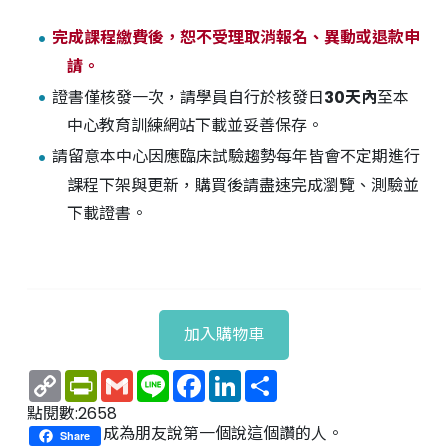
完成課程繳費後，恕不受理取消報名、異動或退款申
請。
證書僅核發一次，請學員自行於核發日
30天內
至本
中心教育訓練網站下載並妥善保存。
請留意本中心因應臨床試驗趨勢每年皆會不定期進行
課程下架與更新，購買後請盡速完成瀏覽、測驗並
下載證書。
加入購物車
Copy
PrintFriendly
Gmail
Line
Facebook
LinkedIn
Share
Link
點閱數:2658
成為朋友說第一個說這個讚的人。
Share