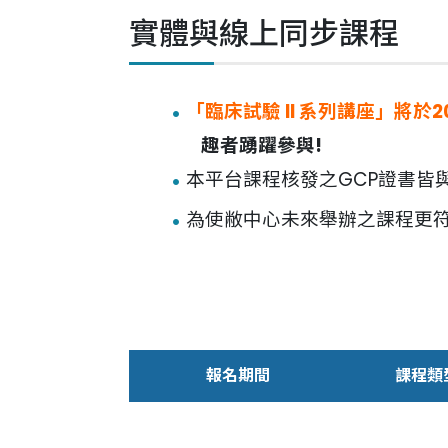
實體與線上同步課程
聯絡我們
「臨床試驗
I
I
系列講座
」
將於20
中國醫藥大學附設醫院
臨床試驗中心
趣者踴躍參與!
本平台課程核發之GCP證書皆
為使敝中心未來舉辦之課程更符
報名期間
課程類