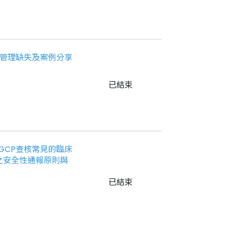
試驗藥物管理缺失及案例分享
已結束
 - GCP查核常見的臨床
P之安全性通報原則與
已結束